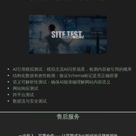
AI引用模拟测试：模拟主流AI问答场景，检测内容被引用的概率
结构化数据有效性检测：验证Schema标记是否正确部署
语义可解析性测试：确保AI能准确理解网站内容语义
网站响应测试
跨平台测试
数据流与安全测试
MATURITY
售后服务
一次投入，双重价值——让官网成为AI时代的品牌根据地