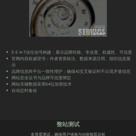
E-E-A-T信任信号构建：展示品牌经验、专业度、权威性、可信度
官网内容权威背书：作者资质标注、数据来源注明、组织信息展
示
品牌信息跨平台一致性维护：确保AI交叉验证时不出现矛盾信息
网站安全证书与品牌可信度绑定
网站关键数据采用64位加密技术
自动定时备份
TEST
整站测试
多维度测试，确保用户体验与AI体验双达标