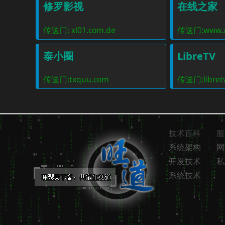
修罗影视
在线之家
传送门: xl01.com.de
传送门:www.zx
泰小圈
LibreTV
传送门:txquu.com
传送门:libretv
技术百科
服
系统架构
网
开发技术
私
系统技术