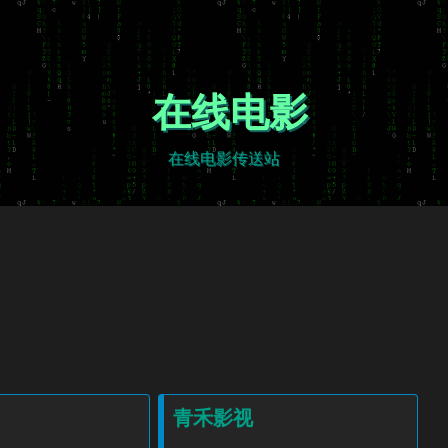
在线电影
在线电影传送站
旺道跨平
旺道商弈网课系统
专
超低成本扩
商
青禾影视
张，赚复利的