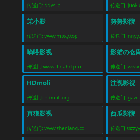
传送门: ddys.la
传送门: juok.
茉小影
努努影院
传送门: www.moxy.top
传送门: nnyy.
嘀嗒影视
影猫の仓
传送门:www.didahd.pro
传送门: www.
HDmoli
注视影视
传送门: hdmoli.org
传送门: gaze.
真狼影视
西瓜影院
传送门: www.zhenlang.cc
传送门:sszzyy