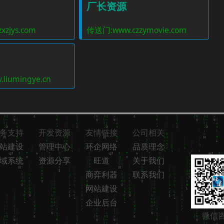
厂长资源
zjys.com
传送门:www.czzymovie.com
.liumingye.cn
务支持
开发资源
友情链接
公司相关
站建设
管理中心
环企网络
品质理念
域系统
资源分享
旺道
关于我们
商弈利器
联系我们
网站建设
企业后台
微信