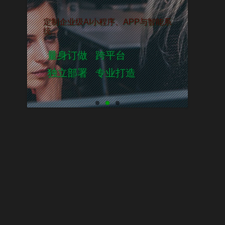
流量与商业增长提供
定制企业级AI小程序、AP
器
统
统
分销系统
CRM系统
量身订做
跨平台
店
供应链系统
订货系统
独立部署
专业打造