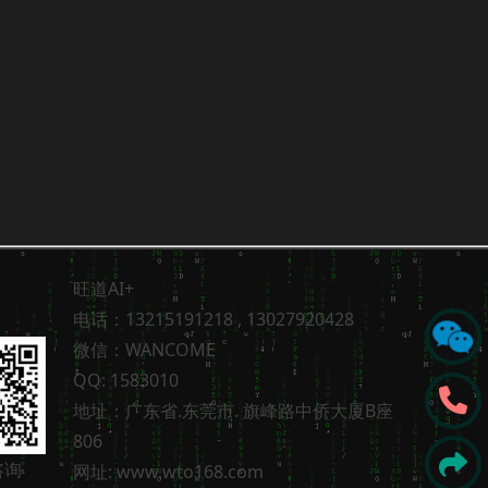
旺道AI+
电话：13215191218 , 13027920428
微信：WANCOME
QQ: 1583010
地址：广东省.东莞市. 旗峰路中侨大厦B座
806
咨询
网址: www.wto168.com