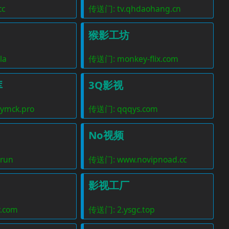
钱
cc
传送门: tv.qhdaohang.cn
为私域
商弈利
猴影工坊
在线教学+督学+裂变+社交+促销+分
商城系
la
传送门: monkey-flix.com
销于一体的网校系统，
智慧门
库
3Q影视
ymck.pro
传送门: qqqys.com
No视频
run
传送门: www.novipnoad.cc
影视工厂
.com
传送门: 2.ysgc.top