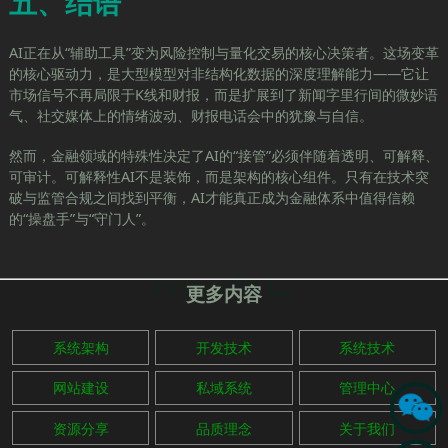
五、结语
AI正在从“辅助工具”变为风险控制与量化交易的核心决策者。这场变革
的核心驱动力，是大型模型对非结构化数据的深度理解能力——它让
市场信号不再局限于K线和财报，而是扩展到了新闻字里行间的微妙语
气、社交媒体上的情绪波动、财报电话会中的犹豫与自信。
然而，金融领域的特殊性决定了AI的“接管”必须伴随着透明、可解释、
可审计。可解释性AI不是装饰，而是架构的核心组件。只有在技术突
破与监管合规之间找到平衡，AI才能真正成为金融体系中值得信赖
的“操盘手”与“守门人”。
MORE
更多内容
系统架构
开发技术
系统技术
网站建设
私域系统
管理中心
资源分享
品质理念
关于我们