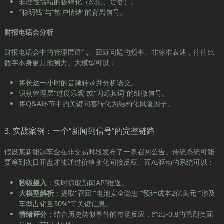
非理性情绪的极端化（恐慌、贪婪）。
“聪明钱”与“散户情绪”的背离信号。
财报电话会分析
财报电话会中的管理层语气、回避问题的频率、非标准表述，往往比
数字本身更具预测力。大模型可以：
将长达一小时的音频转录并分析语义。
识别管理层“过度乐观”或“闪烁其词”的细微信号。
将Q&A环节中的关键问答转化为结构化风险因子。
3. 实战案例：一个“新闻到信号”的完整链路
假设某新能源车企在非交易时段发布了一条召回公告。传统系统可能
要等到次日开盘才能通过价格变化间接反应。而AI驱动的系统可以：
秒级摄入
：实时抓取新闻API推送。
大模型解析
：提取“召回”“电池安全隐患”“预计成本2亿美元”“涉及
车型占销量30%”等关键信息。
情绪评分
：结合历史类似事件的市场反应，给出-0.8的强烈负面