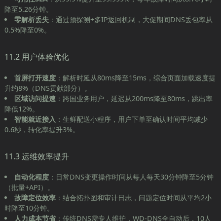
降至5.26分钟。
零解析丢失
：通过预探测+多IP返回机制，大促期间DNS丢包率从
0.5%降至0%。
11.2 用户体验优化
首屏打开速度
：解析时延从80ms降至15ms，综合页面加载速度提
升约8%（DNS贡献部分）。
区域访问提速
：跨国业务用户，延迟从200ms降至80ms，跳出率
降低12%。
智能就近接入
：生鲜配送小程序，用户下单至确认时间平均减少
0.6秒，转化率提升3%。
11.3 运维效率提升
自动化程度
：日常DNS变更操作时间从每人每天30分钟降至5分钟
（批量+API）。
故障定位效率
：结合拓扑图和审计日志，问题定位时间从平均2小
时降至10分钟。
人力成本节省
：传统DNS需专人维护，WD-DNS全自动后，10人