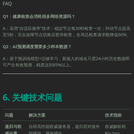
FAQ
Q1：健康检查会消耗很多网络资源吗？
A：采用“自适应频率”技术：稳定节点每30秒检查一次；抖动节点提高
至5秒；完全故障节点切换后暂停检查，全局总检查请求数降低60%。
Q2：AI预测调度需要多少样本数据？
A：基于预训练模型+迁移学习，新接入的域名只需24小时历史数据即
可产生有效预测，精度达到85%以上。
6. 关键技术问题
问题
解决方案
技术指标
递归与权
自研高性能权威服务器，递归层对接外
权威解析耗
威分离
部缓存，避免耦合
时≤2ms