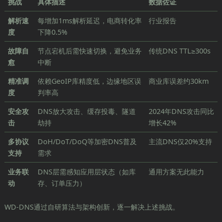
挑战
具体描述
数据佐证
解析速
每增加1ms解析延迟，电商转化率
行业报告
度
下降0.5%
故障自
节点宕机后需快速切换，避免业务
传统DNS TTL≥300s
愈
中断
精准调
依赖GeoIP库精度低，边缘地区误
商业库误差约30km
度
判率高
安全攻
DNS放大攻击、缓存投毒、隧道
2024年DNS攻击同比
击
劫持
增长42%
多协议
DoH/DoT/DoQ等加密DNS普及
主流DNS仅20%支持
支持
需求
业务联
DNS层需感知应用层状态（如库
通用方案无此能力
动
存、订单压力）
WD-DNS通过自研算法与架构创新，逐一解决上述挑战。