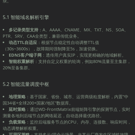
块。
5.1 智能域名解析引擎
多记录类型支持
：A、AAAA、CNAME、MX、TXT、NS、SOA、
PTR、SRV、CAA全类型，兼容传统业务。
动态TTL自适应
：根据节点稳定性自动调整TTL值
（30s~3600s），故障期间强制降至5s，加速切换。
EDNS客户端子网
：透传用户真实IP，实现更精确的地域解析。
智能权重解析
：支持自定义权重的轮询，例如80%流量至主集群，
20%至备集群。
5.2 智能流量调度中枢
地理策略
：基于国家、省份、城市、运营商级粒度解析，内置“中
国34省+全球200+国家/地区”数据库。
延时策略
：通过WD-FrontMatrix前端矩阵引擎的探测节点，实时
测量各地到后端节点的网络延迟，自动选择最优路径。
负载策略
：监控后端服务节点的CPU、内存、连接数、响应时间，
动态调整解析权重。
可用区策略
：支持多云/混合云场景，当某云厂商发生区域性故障