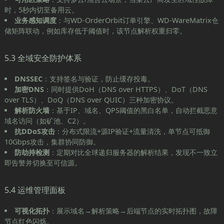
时，5秒内切至备用云。
业务感知调度
：与WD-OrderOrbit订单引擎、WD-WareMatrix仓
储矩阵联动，例如库存低于阈值时，该节点解析权重归零。
5.3 全域安全防护体系
DNSSEC
：支持签名与验证，防止缓存投毒。
加密DNS
：同时提供DoH（DNS over HTTPS）、DoT（DNS
over TLS）、DoQ（DNS over QUIC）三种加密协议。
解析防火墙
：基于IP、域名、QPS阈值的黑白名单，自动拦截恶意
域名访问（如矿池、C2）。
抗DDoS攻击
：分布式限流+源IP验证+流量清洗，单节点可抵御
10Gbps攻击，集群协同防御。
防劫持检测
：定期对比全球递归服务器的解析结果，发现不一致立
即告警并切换至可信源。
5.4 运维管理面板
可视化拓扑
：展示域名→解析策略→后端节点的实时拓扑图，故障
节点红色闪烁。