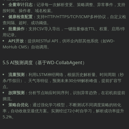
全量审计日志
：记录每一次解析变更、策略调整、异常事件，支持
按时间、操作者、域名检索。
健康检查配置
：支持HTTP/HTTPS/TCP/ICMP多种协议，自定义检
查间隔、超时、成功阈值。
批量操作
：支持CSV导入导出，一键批量修改TTL、权重、启用/停
用记录。
API开放
：提供RESTful API，供环企内部其他系统（如WD-
MoHub CMS）自动调用。
5.5 AI预测调度（基于WD-CollabAgent）
流量预测
：利用LSTM神经网络，根据历史解析量、时间周期（秒
杀/节假日）、天气等特征，预测未来30分钟解析峰值，提前扩容节
点。
故障预测
：分析节点响应时间序列，识别异常趋势，在宕机前提前
摘流。
策略自优化
：通过强化学习模型，不断测试不同调度策略的转化
率，自动收敛至最优方案。实测经过72小时自学习，解析成功率提升
5.2%。