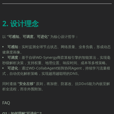
2. 设计理念
以
“可感知、可调度、可进化”
为核心设计哲学：
可感知
：实时监测全球节点状态、网络质量、业务负载，形成动态
健康度画像。
可调度
：基于自研WD-Synergy商弈算核引擎的智能算法，实现毫
秒级解析决策，支持权重、地理位置、响应时间、成本等多维策略。
可进化
：通过WD-CollabAgent矩阵协同Agent，持续学习流量模
式，自动优化解析策略，实现越用越聪明的DNS。
同时遵循
“安全左移”
原则，将加密、防篡改、抗DDoS能力内嵌至解
析全流程，而非外围附加。
FAQ
Q1：如何理解“可进化”？