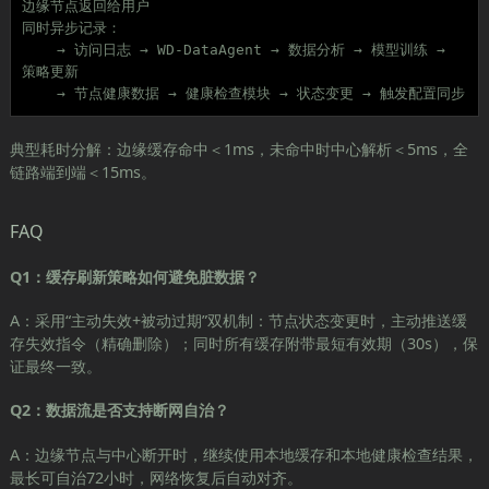
边缘节点返回给用户

同时异步记录：

    → 访问日志 → WD-DataAgent → 数据分析 → 模型训练 → 
策略更新

    → 节点健康数据 → 健康检查模块 → 状态变更 → 触发配置同步
典型耗时分解：边缘缓存命中＜1ms，未命中时中心解析＜5ms，全
链路端到端＜15ms。
FAQ
Q1：缓存刷新策略如何避免脏数据？
A：采用“主动失效+被动过期”双机制：节点状态变更时，主动推送缓
存失效指令（精确删除）；同时所有缓存附带最短有效期（30s），保
证最终一致。
Q2：数据流是否支持断网自治？
A：边缘节点与中心断开时，继续使用本地缓存和本地健康检查结果，
最长可自治72小时，网络恢复后自动对齐。