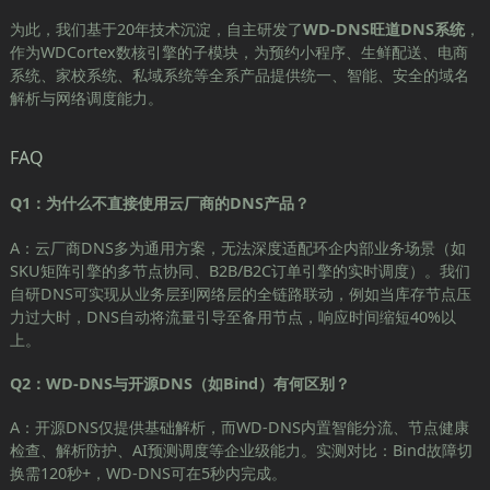
为此，我们基于20年技术沉淀，自主研发了
WD-DNS旺道DNS系统
，
作为WDCortex数核引擎的子模块，为预约小程序、生鲜配送、电商
系统、家校系统、私域系统等全系产品提供统一、智能、安全的域名
解析与网络调度能力。
FAQ
Q1：为什么不直接使用云厂商的DNS产品？
A：云厂商DNS多为通用方案，无法深度适配环企内部业务场景（如
SKU矩阵引擎的多节点协同、B2B/B2C订单引擎的实时调度）。我们
自研DNS可实现从业务层到网络层的全链路联动，例如当库存节点压
力过大时，DNS自动将流量引导至备用节点，响应时间缩短40%以
上。
Q2：WD-DNS与开源DNS（如Bind）有何区别？
A：开源DNS仅提供基础解析，而WD-DNS内置智能分流、节点健康
检查、解析防护、AI预测调度等企业级能力。实测对比：Bind故障切
换需120秒+，WD-DNS可在5秒内完成。