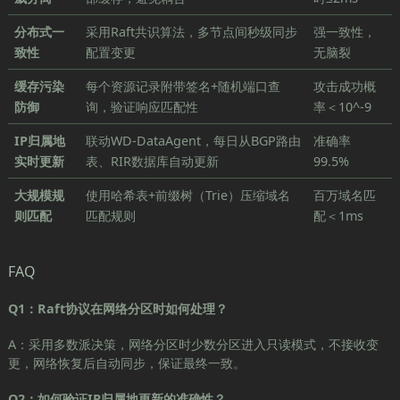
分布式一
采用Raft共识算法，多节点间秒级同步
强一致性，
致性
配置变更
无脑裂
缓存污染
每个资源记录附带签名+随机端口查
攻击成功概
防御
询，验证响应匹配性
率＜10^-9
IP归属地
联动WD-DataAgent，每日从BGP路由
准确率
实时更新
表、RIR数据库自动更新
99.5%
大规模规
使用哈希表+前缀树（Trie）压缩域名
百万域名匹
则匹配
匹配规则
配＜1ms
FAQ
Q1：Raft协议在网络分区时如何处理？
A：采用多数派决策，网络分区时少数分区进入只读模式，不接收变
更，网络恢复后自动同步，保证最终一致。
Q2：如何验证IP归属地更新的准确性？