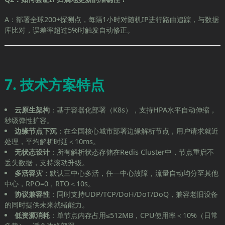
A：部署全球200+探测点，每隔1小时对随机IP进行路由追踪，与数据
库比对，误差率超过5%时触发自动修正。
7. 技术方案特点
云原生架构
：基于容器化部署（K8s），支持HPA水平自动伸缩，
秒级弹性扩容。
边缘节点下沉
：在全国核心城市部署边缘解析节点，用户请求就近
处理，平均解析时延＜10ms。
无状态设计
：所有解析状态存储在Redis Cluster中，节点重启不
丢失数据，支持滚动升级。
多活容灾
：默认三中心多活，任一中心故障，流量自动均分至其他
中心，RPO=0，RTO＜10s。
协议兼容性
：同时支持UDP/TCP/DoH/DoT/DoQ，兼容老旧设备
的同时提供未来就绪能力。
低资源消耗
：单节点内存占用≤512MB，CPU使用率＜10%（日常