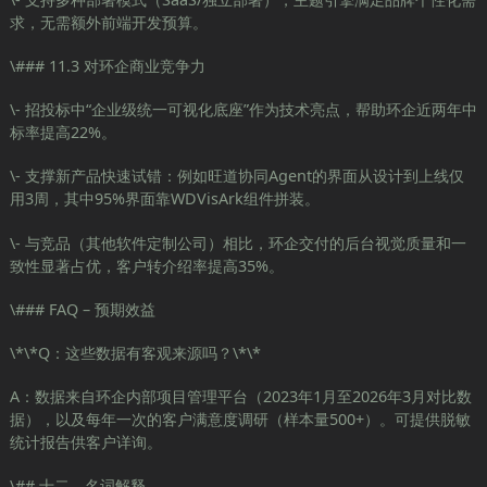
求，无需额外前端开发预算。
\### 11.3 对环企商业竞争力
\- 招投标中“企业级统一可视化底座”作为技术亮点，帮助环企近两年中
标率提高22%。
\- 支撑新产品快速试错：例如旺道协同Agent的界面从设计到上线仅
用3周，其中95%界面靠WDVisArk组件拼装。
\- 与竞品（其他软件定制公司）相比，环企交付的后台视觉质量和一
致性显著占优，客户转介绍率提高35%。
\### FAQ – 预期效益
\*\*Q：这些数据有客观来源吗？\*\*
A：数据来自环企内部项目管理平台（2023年1月至2026年3月对比数
据），以及每年一次的客户满意度调研（样本量500+）。可提供脱敏
统计报告供客户详询。
\## 十二、名词解释