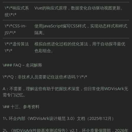
\*\*响应式系
Vue的响应式原理，数据变化自动驱动视图更新。
统\*\*
\*\*CSS-in-
使用JavaScript编写CSS样式，实现动态样式和样式
JS\*\*
隔离。
\*\*遗传算法
模拟自然进化过程的优化算法，用于自动探寻最优
\*\*
色彩组合。
\### FAQ – 名词解释
\*\*Q：非技术人员需要记住这些术语吗？\*\*
A：不需要，理解这些有助于把握技术深度，但日常使用WDVisArk无
需专门记忆。
\## 十三、参考资料
1\. 环企内部《WDVisArk设计规范 3.0》文档（2025年12月）
2\. 《WDVisArk性能基准测试报告》v2.1，环企质量保障部，2026年