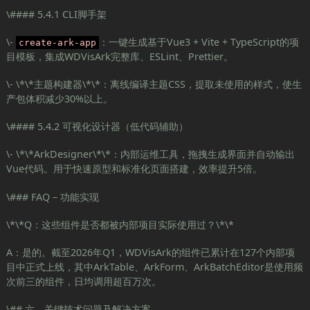
\#### 5.4.1 CLI脚手架
\-
：一键生成基于Vue3 + Vite + TypeScript的项
create-ark-app
目模板，集成WDVisArk完整库、ESLint、Prettier。
\- \*\*主题构建器\*\*：离线编译主题CSS，提取未使用的样式，使生
产包体积减少30%以上。
\#### 5.4.2 可视化设计器（低代码辅助）
\- \*\*ArkDesigner\*\*：内部运维工具，拖拽生成界面并自动输出
Vue代码。用于快速原型和标准化页面搭建，效率提升5倍。
\### FAQ – 功能实现
\*\*Q：这些组件是否都被内部项目实际使用过？\*\*
A：是的。截至2026年Q1，WDVisArk的组件已累计在127个内部项
目中正式上线，其中ArkTable、ArkForm、ArkBatchEditor是使用频
次前三的组件，日均调用超百万次。
\## 六、关键技术问题及解决方案