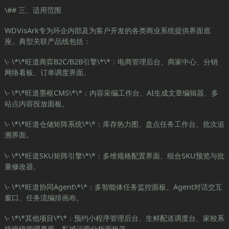
\## 三、适用范围
WDVisArk专为环企内部及为客户开发的各类商业系统提供界面底
座。典型关联产品线包括：
\- \*\*旺道商弈B2C/B2B引擎\*\*：电商管理后台、商家中心、分销
网络看板、订单调度界面。
\- \*\*旺道墨枢CMS\*\*：内容采编工作台、AI生成文章编辑器、多
站点内容投放面板。
\- \*\*旺道仓储矩阵系统\*\*：库存热力图、盘点任务工作台、批次追
溯界面。
\- \*\*旺道SKU矩阵引擎\*\*：多维规格配置界面、组合SKU预览与批
量修改器。
\- \*\*旺道协同Agent\*\*：多智能体任务监控面板、Agent对话交互
窗口、任务流编排画布。
\- \*\*其他项目\*\*：预约小程序管理后台、生鲜配送调度台、家校系
统班级管理界面、私域运营分析面板等。