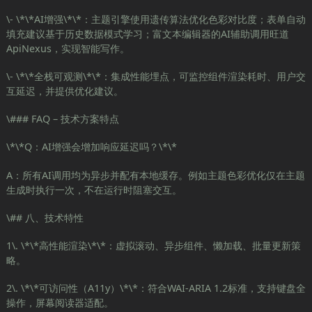
\- \*\*AI增强\*\*：主题引擎使用遗传算法优化色彩对比度；表单自动
填充建议基于历史数据模式学习；富文本编辑器的AI辅助调用旺道
ApiNexus，实现智能写作。
\- \*\*全栈可观测\*\*：集成性能埋点，可监控组件渲染耗时、用户交
互延迟，并提供优化建议。
\### FAQ – 技术方案特点
\*\*Q：AI增强会增加响应延迟吗？\*\*
A：所有AI调用均为异步并配有本地缓存。例如主题色彩优化仅在主题
生成时执行一次，不在运行时阻塞交互。
\## 八、技术特性
1\. \*\*高性能渲染\*\*：虚拟滚动、异步组件、懒加载、批量更新策
略。
2\. \*\*可访问性（A11y）\*\*：符合WAI-ARIA 1.2标准，支持键盘全
操作，屏幕阅读器适配。