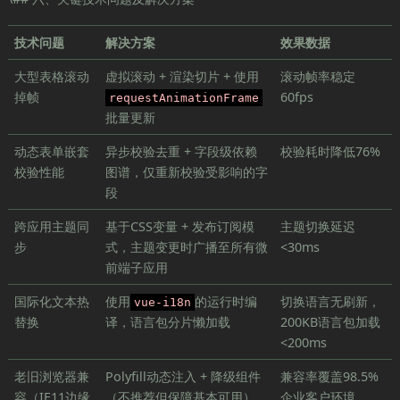
技术问题
解决方案
效果数据
大型表格滚动
虚拟滚动 + 渲染切片 + 使用
滚动帧率稳定
掉帧
60fps
requestAnimationFrame
批量更新
动态表单嵌套
异步校验去重 + 字段级依赖
校验耗时降低76%
校验性能
图谱，仅重新校验受影响的字
段
跨应用主题同
基于CSS变量 + 发布订阅模
主题切换延迟
步
式，主题变更时广播至所有微
<30ms
前端子应用
国际化文本热
使用
的运行时编
切换语言无刷新，
vue-i18n
替换
译，语言包分片懒加载
200KB语言包加载
<200ms
老旧浏览器兼
Polyfill动态注入 + 降级组件
兼容率覆盖98.5%
容（IE11边缘
（不推荐但保障基本可用）
企业客户环境