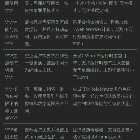
面复用
等，界面差异巨大，如
+卡片+表格+表单+图表”五大模
\*\*
何抽象通用模式？
式，允许深度定制。
\*\*性
后台经常需要渲染万级
采用虚拟滚动窗口+列懒加载
能与复
数据行，并且支持动态
+Web Worker计算，实测10万
杂表格
列、行内编辑、实时筛
行数据渲染首屏时间低于
\*\*
选。
800ms。
\*\*主
企业客户常要求品牌色
开发CSS-in-JS运行时主题引
题动态
一键更换，甚至不同子
擎，支持运行时动态注入变量，
切换
系统独立主题。
无需重新编译。主题切换耗时小
\*\*
于50ms。
\*\*多
同一页面，销售、财
集成旺道RoleMatrix多角色权
角色权
务、管理员看到的操作
限中枢，通过声明式权限指令自
限下的
按钮和数据范围完全不
动控制组件显隐与可编辑状态。
界面变
同。
异\*\*
\*\*老
部分客户历史系统使用
提供微前端容器，支持任意技术
旧系统
jQuery或原生JS，如
栈子应用以iframe或web