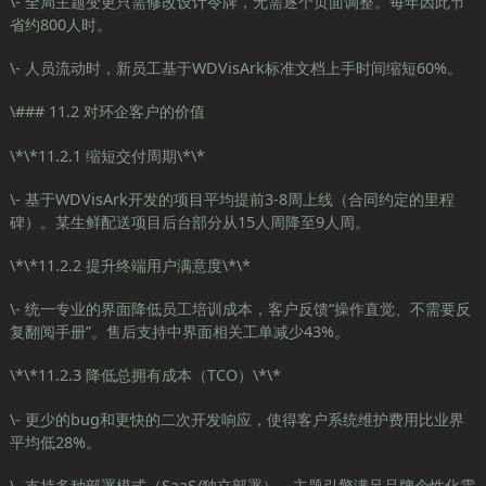
\- 全局主题变更只需修改设计令牌，无需逐个页面调整。每年因此节
省约800人时。
\- 人员流动时，新员工基于WDVisArk标准文档上手时间缩短60%。
\### 11.2 对环企客户的价值
\*\*11.2.1 缩短交付周期\*\*
\- 基于WDVisArk开发的项目平均提前3-8周上线（合同约定的里程
碑）。某生鲜配送项目后台部分从15人周降至9人周。
\*\*11.2.2 提升终端用户满意度\*\*
\- 统一专业的界面降低员工培训成本，客户反馈“操作直觉、不需要反
复翻阅手册”。售后支持中界面相关工单减少43%。
\*\*11.2.3 降低总拥有成本（TCO）\*\*
\- 更少的bug和更快的二次开发响应，使得客户系统维护费用比业界
平均低28%。
\- 支持多种部署模式（SaaS/独立部署），主题引擎满足品牌个性化需