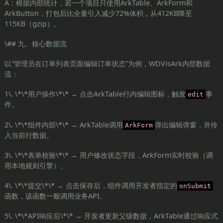
A：根据内部统计，若一个项目只使用ArkTable、ArkForm和
ArkButton，打包后比全量引入减少72%体积，从412KB降至
115KB（gzip）。
\## 九、核心数据流
以“管理员在订单列表页面编辑订单状态”为例，WDVisArk内部数据
流：
1\. \*\*用户操作\*\* → 点击ArkTable行内编辑图标，触发
事
edit
件。
2\. \*\*组件内部\*\* → ArkTable调用
弹出编辑弹窗，并传
ArkForm
入当前行数据。
3\. \*\*表单校验\*\* → 用户修改状态字段，ArkForm实时校验（调
用本地规则引擎）。
4\. \*\*提交\*\* → 点击保存后，组件调用开发者指定的
onSubmit
函数，该函数一般调用业务API。
5\. \*\*API响应后\*\* → 开发者更新父级数据，ArkTable通过响应式