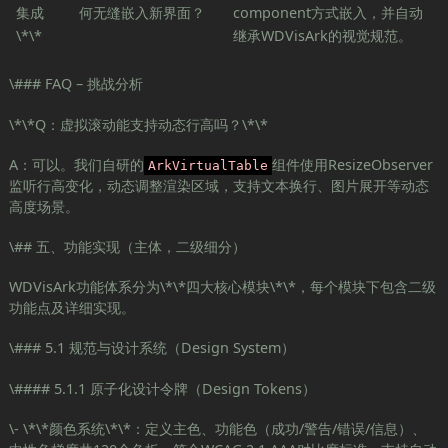
集成
何无缝嵌入新界面？
component方式嵌入，并自动
\*\*
继承WDVisArk的视觉规范。
\### FAQ – 挑战分析
\*\*Q：虚拟滚动能支持动态行高吗？\*\*
A：可以。我们自研的
组件使用ResizeObserver
ArkVirtualTable
监听行高变化，动态调整渲染区域，支持文本换行、图片展开等动态
高度场景。
\## 五、功能实现（主体，二级细分）
WDVisArk功能体系分为\*\*四大核心模块\*\*，每个模块下包含二级
功能点及详细实现。
\### 5.1 规范与设计系统（Design System）
\#### 5.1.1 原子化设计令牌（Design Tokens）
\- \*\*颜色系统\*\*：定义主色、功能色（成功/警告/错误/信息）、