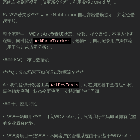
系统自动刷新视图（仅更新变化行，利用虚拟DOM diff）。
6\. \*\*若失败\*\* → ArkNotification自动弹出错误提示，并定位错
误字段。
整个流程中，WDVisArk负责UI状态、校验、提交反馈，不侵入业务
逻辑。同时提供
可选插件，自动记录用户操作流
ArkDataTracker
（用于审计或热图分析）。
\### FAQ – 核心数据流
\*\*Q：复杂场景下如何调试数据流？\*\*
A：我们提供开发者工具
，可在浏览器中查看组件树、
ArkDevTools
事件触发序列、状态变更快照，支持时间旅行回溯。
\## 十、应用特性
\- \*\*开箱即用\*\*：引入WDVisArk后，只需几行代码即可拥有完整
的企业后台体验。
\- \*\*跨项目一致\*\*：不同客户的管理系统由于都基于WDVisArk，