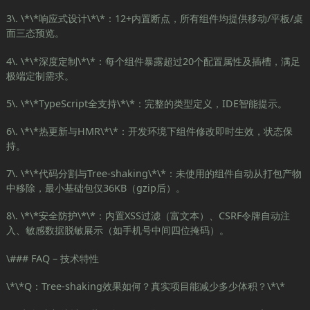
3\. \*\*响应式设计\*\*：12+内置断点，所有组件均提供移动/平板/桌
面三态预览。
4\. \*\*深度定制\*\*：每个组件暴露超过20个配置属性及插槽，满足
极端定制需求。
5\. \*\*TypeScript全支持\*\*：完整的类型定义，IDE智能提示。
6\. \*\*热更新与HMR\*\*：开发环境下组件修改即时生效，状态保
持。
7\. \*\*代码分割与Tree-shaking\*\*：未使用的组件自动从打包产物
中移除，最小基础包仅36KB（gzip后）。
8\. \*\*安全防护\*\*：内置XSS过滤（富文本）、CSRF令牌自动注
入、敏感数据脱敏展示（如手机号中间四位掩码）。
\### FAQ – 技术特性
\*\*Q：Tree-shaking效果如何？真实项目能减少多少体积？\*\*