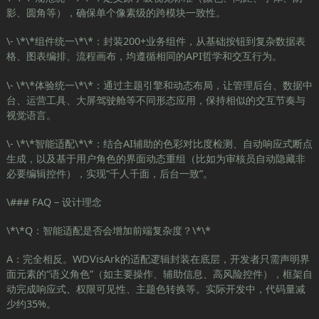
影、圆角等），确保单个像素级的跨模块一致性。
\- \*\*组件统一\*\*：封装200+业务组件，从基础按钮到复杂数据表
格、图表编排、流程画布，均遵循相同的API哲学和交互行为。
\- \*\*体验统一\*\*：通过主题引擎和动态布局，让管理后台、数据中
台、运营工具、大屏驾驶舱等不同形态应用，保持相似的交互节奏与
视觉语言。
\- \*\*智能适配\*\*：结合AI辅助的色彩对比度检测、自动响应式断点
生成，以及基于用户角色的界面动态重组（比如为审核员自动隐藏非
必要编辑控件），实现“千人千面，后台一致”。
\### FAQ – 设计理念
\*\*Q：智能适配是否会增加前端复杂度？\*\*
A：完全相反。WDVisArk的适配逻辑封装在底层，开发者只需声明界
面元素的“语义角色”（如主要操作、辅助信息、高风险控件），框架自
动完成响应式、权限可见性、主题色转换等。实际开发中，代码量减
少约35%。