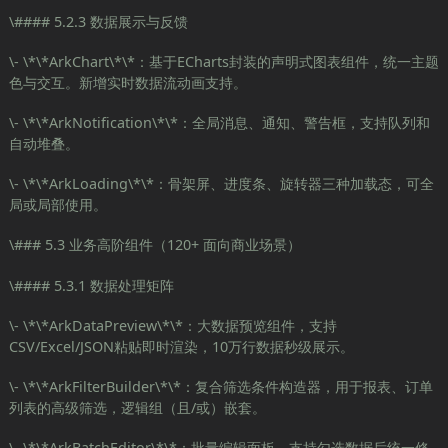
\#### 5.2.3 数据展示与反馈
\- \*\*ArkChart\*\*：基于ECharts封装的声明式图表组件，统一主题
色与交互。新增实时数据流动画支持。
\- \*\*ArkNotification\*\*：全局消息、通知、警告框，支持队列和
自动堆叠。
\- \*\*ArkLoading\*\*：骨架屏、进度条、旋转器三种加载态，可全
局或局部使用。
\### 5.3 业务高阶组件（120+ 面向商业场景）
\#### 5.3.1 数据处理矩阵
\- \*\*ArkDataPreview\*\*：大数据预览组件，支持
CSV/Excel/JSON粘贴即时渲染，10万行数据秒级展示。
\- \*\*ArkFilterBuilder\*\*：复合筛选条件构造器，用于报表、订单
列表的高级筛选，逻辑组（且/或）嵌套。
\- \*\*ArkBatchEditor\*\*：批量编辑面板，支持勾选数据后统一修