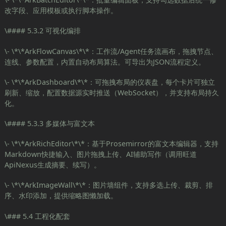
改字段、应用模板或执行脚本操作。
\#### 5.3.2 可视化编排
\- \*\*ArkFlowCanvas\*\*：工作流/Agent任务流画布，拖拽节点、
连线、参数配置，内置自动布局算法。可导出为JSON流程定义。
\- \*\*ArkDashboard\*\*：可拖拽布局的仪表盘，每个卡片可独立
刷新、缩放，配置数据源实时推送（WebSocket），并支持布局持久
化。
\#### 5.3.3 多媒体与富文本
\- \*\*ArkRichEditor\*\*：基于Prosemirror的富文本编辑器，支持
Markdown快捷输入、图片拖拽上传、AI辅助写作（调用旺道
ApiNexus生成摘要、续写）。
\- \*\*ArkImageWall\*\*：图片墙组件，支持多选上传、裁剪、排
序、水印添加，提供缩略图懒加载。
\### 5.4 工程化配套