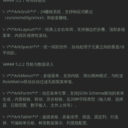
\#### 5.2.1 布局容器类
\- \*\*ArkGrid\*\*：24栅格系统，支持响应式断点
（xs/sm/md/lg/xl/xxl）和嵌套栅格。
\- \*\*ArkLayout\*\*：经典上左右布局，支持侧边栏折叠、顶部多级
菜单、内容区域弹性滚动。
\- \*\*ArkSpace\*\*：统一间距控件，自动处理子元素之间的垂直/水
平间距。
\#### 5.2.2 导航与数据录入
\- \*\*ArkMenu\*\*：多级菜单，支持内联、弹出两种模式，与旺道
RoleMatrix联动自动过滤无权限菜单项。
\- \*\*ArkForm\*\*：动态表单引擎，支持JSON Schema驱动的表单
生成，内置校验、联动、异步校验。近20种字段类型（输入框、选择
器、日期范围、数字输入、文件上传等）。
\- \*\*ArkTable\*\*：超级表格，具备排序、筛选、固定列、行选
择、可编辑单元格、树形数据展示、列显隐配置。