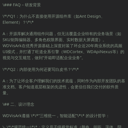
\### FAQ – 研发背景
\*\*Q1：为什么不直接使用开源组件库（如Ant Design、
Element）？\*\*
A：开源库解决通用组件问题，但无法覆盖企业特有的业务场景（如
SKU矩阵编辑器、多角色权限界面、实时数据大屏调度）。
WDVisArk在优秀开源基础上深度封装了环企近20年商业系统的高频
UI模式，并打通了旺道全系引擎（WDCortex、WDApiNexus等）的
视觉与交互规范，做到“开箱即适配企业业务”。
\*\*Q2：内部使用为何还要写白皮书？\*\*
A：为了让环企客户理解我们的技术底蕴，同时作为内部开发团队的基
准文档。客户知道底层框架的先进性，会更信任我们交付的软件质
量。
\## 二、设计理念
WDVisArk遵循 \*\*“三维统一，智能适配”\*\* 的设计哲学：
\- \*\*规范统一\*\*：定义原子级视觉标准（颜色、间距、字体、阴