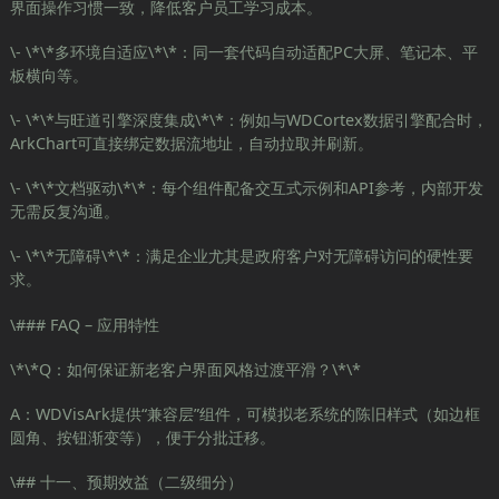
界面操作习惯一致，降低客户员工学习成本。
\- \*\*多环境自适应\*\*：同一套代码自动适配PC大屏、笔记本、平
板横向等。
\- \*\*与旺道引擎深度集成\*\*：例如与WDCortex数据引擎配合时，
ArkChart可直接绑定数据流地址，自动拉取并刷新。
\- \*\*文档驱动\*\*：每个组件配备交互式示例和API参考，内部开发
无需反复沟通。
\- \*\*无障碍\*\*：满足企业尤其是政府客户对无障碍访问的硬性要
求。
\### FAQ – 应用特性
\*\*Q：如何保证新老客户界面风格过渡平滑？\*\*
A：WDVisArk提供“兼容层”组件，可模拟老系统的陈旧样式（如边框
圆角、按钮渐变等），便于分批迁移。
\## 十一、预期效益（二级细分）