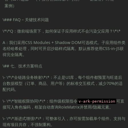
案例）
\### FAQ – 关键技术问题
\*\*Q：微前端场景下，如何保证子应用样式不会污染父应用？\*\*
A：我们采用CSS Modules + Shadow DOM可选模式。子应用组件类
名经哈希处理，同时可开启沙箱样式隔离。默认推荐使用CSS-in-JS获
得完全隔离。
\## 七、技术方案特点
\- \*\*全链路业务映射\*\*：不止是UI库，每个组件都预置与旺道后
台数据模型（订单、商品、用户等）的标准交互模式，减少70%的适
配代码。
\- \*\*智能权限协同\*\*：组件级权限指令
可直
v-ark-permission
接写入角色编码，框架自动查询RoleMatrix并禁用/隐藏元素。
\- \*\*渐进式增强\*\*：可整体引入，亦可按需加载单个组件。支持与
现有项目共存，不强制重构。