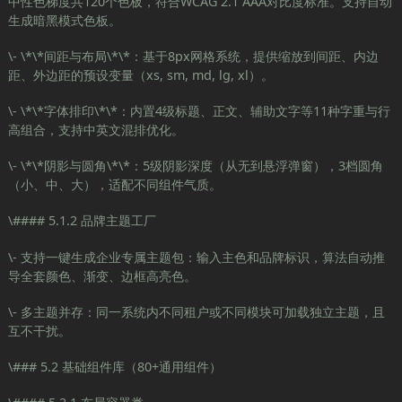
中性色梯度共120个色板，符合WCAG 2.1 AAA对比度标准。支持自动
生成暗黑模式色板。
\- \*\*间距与布局\*\*：基于8px网格系统，提供缩放到间距、内边
距、外边距的预设变量（xs, sm, md, lg, xl）。
\- \*\*字体排印\*\*：内置4级标题、正文、辅助文字等11种字重与行
高组合，支持中英文混排优化。
\- \*\*阴影与圆角\*\*：5级阴影深度（从无到悬浮弹窗），3档圆角
（小、中、大），适配不同组件气质。
\#### 5.1.2 品牌主题工厂
\- 支持一键生成企业专属主题包：输入主色和品牌标识，算法自动推
导全套颜色、渐变、边框高亮色。
\- 多主题并存：同一系统内不同租户或不同模块可加载独立主题，且
互不干扰。
\### 5.2 基础组件库（80+通用组件）