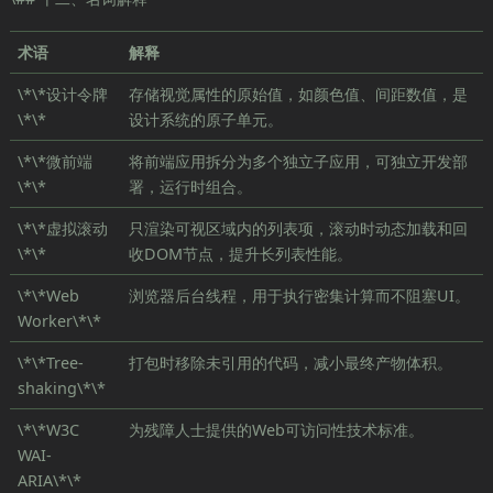
术语
解释
\*\*设计令牌
存储视觉属性的原始值，如颜色值、间距数值，是
\*\*
设计系统的原子单元。
\*\*微前端
将前端应用拆分为多个独立子应用，可独立开发部
\*\*
署，运行时组合。
\*\*虚拟滚动
只渲染可视区域内的列表项，滚动时动态加载和回
\*\*
收DOM节点，提升长列表性能。
\*\*Web
浏览器后台线程，用于执行密集计算而不阻塞UI。
Worker\*\*
\*\*Tree-
打包时移除未引用的代码，减小最终产物体积。
shaking\*\*
\*\*W3C
为残障人士提供的Web可访问性技术标准。
WAI-
ARIA\*\*