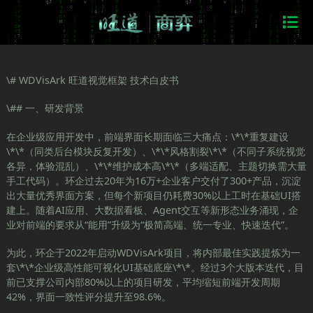
\# WDVisArk 旺道视觉框架 技术白皮书
\## 一、研发背景
在企业级应用开发中，前端界面长期面临三大痛点：\*\*重复建设
\*\*（同类后台模块反复开发）、\*\*风格割裂\*\*（不同子系统视觉
各异，体验混乱）、\*\*维护成本高\*\*（多端适配、主题切换需大量
手工代码）。环企过去20年为16万+企业客户交付了300+产品，沉淀
出大量优秀界面方案，但每个新项目仍耗费30%以上工时在基础UI搭
建上。随着AI应用、大数据看板、Agent交互等新形态业务涌现，企
业对前端的要求从“能用”升级为“极简高端、统一专业、快速迭代”。
为此，环企于2022年启动WDVisArk项目，将内部最佳实践提炼为一
套\*\*企业级高性能可视化UI基础底座\*\*。经过3个大版本迭代，目
前已支撑公司内部80%以上的项目研发，平均缩短前端开发周期
42%，界面一致性评分提升至98.6%。